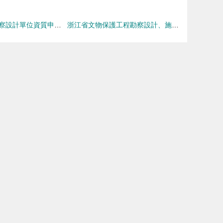
文物保護工程勘察設計單位資質申請表填寫指南
浙江省文物保護工程勘察設計、施工、監理資質單位 筑牢文化遺產保護的專業基石