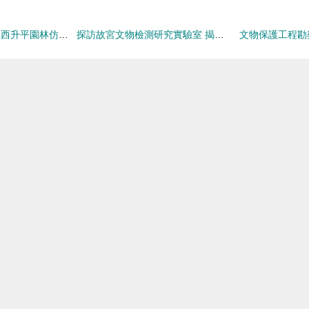
管理工程學院攜手江西升平園林仿古建筑工程有限公司 校企合作共探文物保護工程勘察新路徑
探訪故宮文物檢測研究實驗室 揭秘國寶背后的科學守護