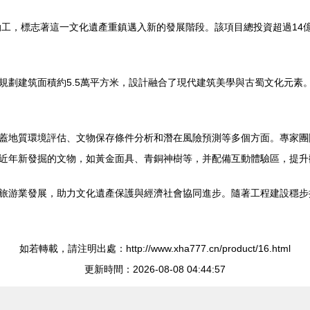
，標志著這一文化遺產重鎮邁入新的發展階段。該項目總投資超過14億元
規劃建筑面積約5.5萬平方米，設計融合了現代建筑美學與古蜀文化元素
，涵蓋地質環境評估、文物保存條件分析和潛在風險預測等多個方面。專
將展出近年新發掘的文物，如黃金面具、青銅神樹等，并配備互動體驗區，提升觀
旅游業發展，助力文化遺產保護與經濟社會協同進步。隨著工程建設穩
如若轉載，請注明出處：http://www.xha777.cn/product/16.html
更新時間：2026-08-08 04:44:57