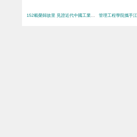
152載榮歸故里 見證近代中國工業史的船政老插床重返馬尾