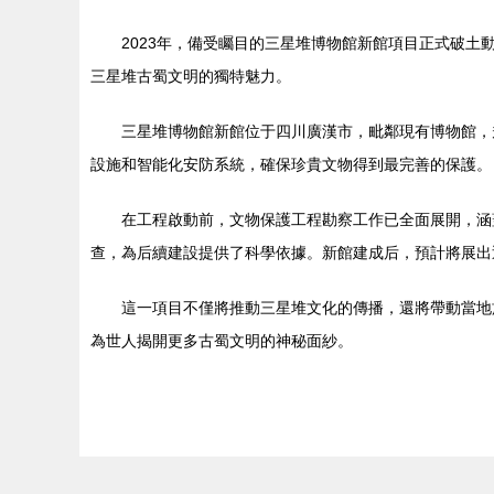
2023年，備受矚目的三星堆博物館新館項目正式破土動工
三星堆古蜀文明的獨特魅力。
三星堆博物館新館位于四川廣漢市，毗鄰現有博物館，
設施和智能化安防系統，確保珍貴文物得到最完善的保護。
在工程啟動前，文物保護工程勘察工作已全面展開
查，為后續建設提供了科學依據。新館建成后，預計
這一項目不僅將推動三星堆文化的傳播，還將帶動當地
為世人揭開更多古蜀文明的神秘面紗。